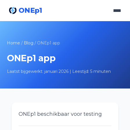
ONEp1
Home
/
Blog
/ ONEp1 app
ONEp1 app
Laatst bijgewerkt: januari 2026 | Leestijd: 5 minuten
ONEp1 beschikbaar voor testing